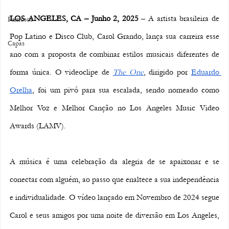
LOS ANGELES, CA – Junho 2, 2025
 – A artista brasileira de 
Famosos
Pop Latino e Disco Club, Carol Grando, lança sua carreira esse 
Capas
ano com a proposta de combinar estilos musicais diferentes de 
forma única. O videoclipe de
The One
, dirigido por 
Eduardo 
Orelha
, foi um pivô para sua escalada, sendo nomeado como 
Melhor Voz e Melhor Canção no Los Angeles Music Video 
Awards (LAMV). 
A música é uma celebração da alegria de se apaixonar e se 
conectar com alguém, ao passo que enaltece a sua independência 
e individualidade. O vídeo lançado em Novembro de 2024 segue 
Carol e seus amigos por uma noite de diversão em Los Angeles, 