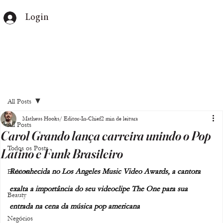
Login
All Posts
Matheus Hooks/ Editor-In-Chief
2 min de leitura
All Posts
Carol Grando lança carreira unindo o Pop
Todos os Posts
Latino e Funk Brasileiro
Reconhecida no Los Angeles Music Video Awards, a cantora 
Fashion
exalta a importância do seu videoclipe The One para sua 
Beauty
entrada na cena da música pop americana
Negócios