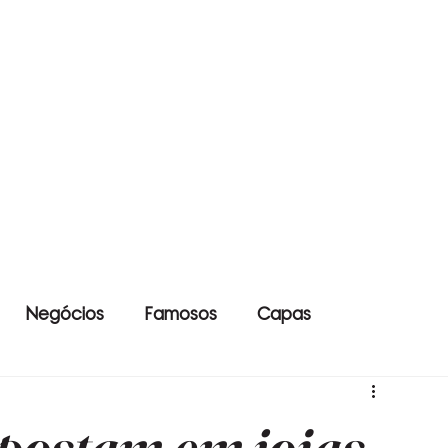
Negócios
Famosos
Capas
postam em joias