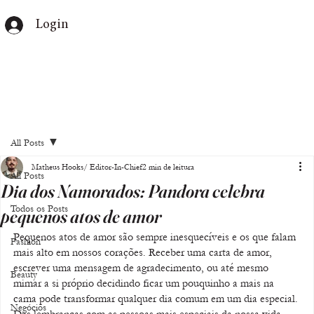
Login
All Posts
Matheus Hooks/ Editor-In-Chief
2 min de leitura
All Posts
Dia dos Namorados: Pandora celebra
Todos os Posts
pequenos atos de amor
Pequenos atos de amor são sempre inesquecíveis e os que falam 
Fashion
mais alto em nossos corações. Receber uma carta de amor, 
escrever uma mensagem de agradecimento, ou até mesmo 
Beauty
mimar a si próprio decidindo ficar um pouquinho a mais na 
cama pode transformar qualquer dia comum em um dia especial. 
Negócios
Das lembranças com as pessoas mais especiais da nossa vida, 