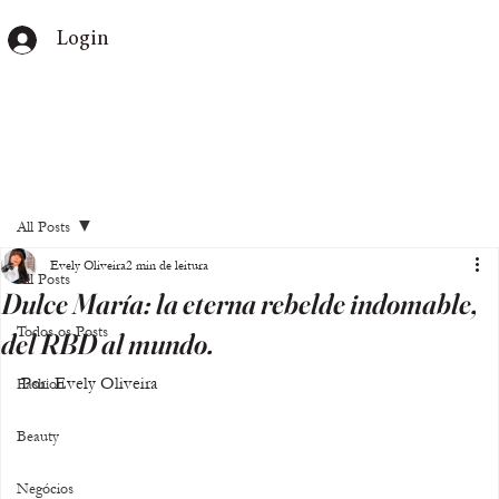
Login
All Posts
Evely Oliveira
2 min de leitura
All Posts
Dulce María: la eterna rebelde indomable,
Todos os Posts
del RBD al mundo.
Por: Evely Oliveira
Fashion
Beauty
Negócios