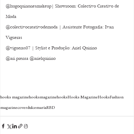
@hugoquinonesmakeup| Showroom: Colectivo Creativo de 
Moda 
@colectivocreativodemoda | Assistente Fotografia: Ivan 
Vigueras 
@vigueras07 | Stylist e Produção: Ariel Quirino
@ari.prensa @arielquirino
hooks magazine
hooksmagazine
hooks
Hooks Magazine
Hooks
Fashion
magazine
cover
dulcemaría
RBD