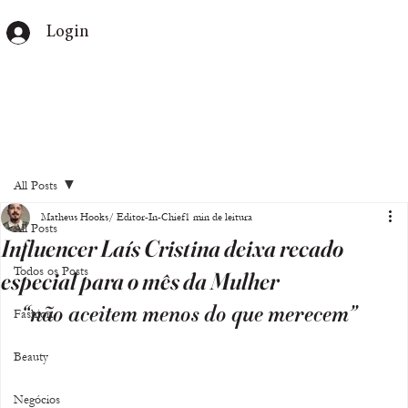
Login
All Posts
Matheus Hooks/ Editor-In-Chief
1 min de leitura
All Posts
Influencer Laís Cristina deixa recado
Todos os Posts
especial para o mês da Mulher
 “não aceitem menos do que merecem”
Fashion
Beauty
Negócios