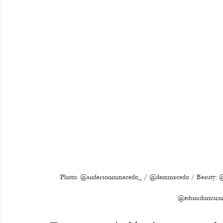
Photo: @andersonmmacedo_ / @demmacedo / Beauty: @dar
@eduardomurari