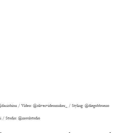
iobion / Vídeo: @olivervideomaker_ / Styling: @diegobbueno 
 / Studio: @nasulstudio