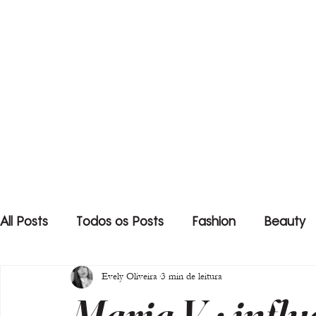
All Posts
Todos os Posts
Fashion
Beauty
Evely Oliveira
3 min de leitura
Maria V. : infl