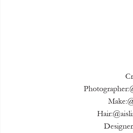
Cr
Photographer:
Make:
Hair:@aisli
Designe