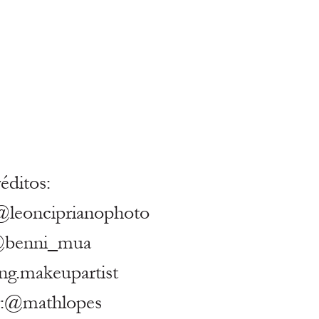
éditos:
@leonciprianophoto
@benni_mua
ng.makeupartist
r:@mathlopes