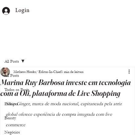
Login
All Posts
Matheus Hooks/ Editor-In-Chief
1 min de leitura
All Posts
Marina Ruy Barbosa investe em tecnologia
Todos os Posts
com a Oli, plataforma de Live Shopping
Shop Ginger, marca de moda nacional, capitaneada pela atriz 
Fashion
global oferece experiência de compra integrada com live 
Beauty
commerce
Negócios