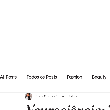
All Posts
Todos os Posts
Fashion
Beauty
Evely Oliveira
3 min de leitura
Neurociência: