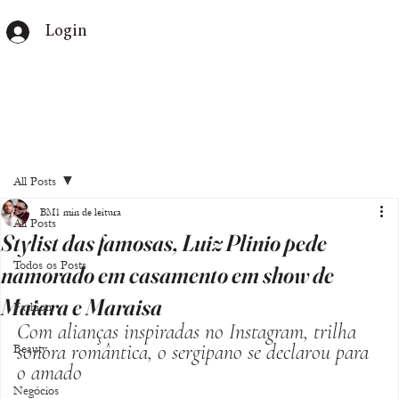
Login
All Posts
BM
1 min de leitura
All Posts
Stylist das famosas, Luiz Plinio pede
Todos os Posts
namorado em casamento em show de
Maiara e Maraisa
Fashion
Com alianças inspiradas no Instagram, trilha 
sonora romântica, o sergipano se declarou para 
Beauty
o amado
Negócios