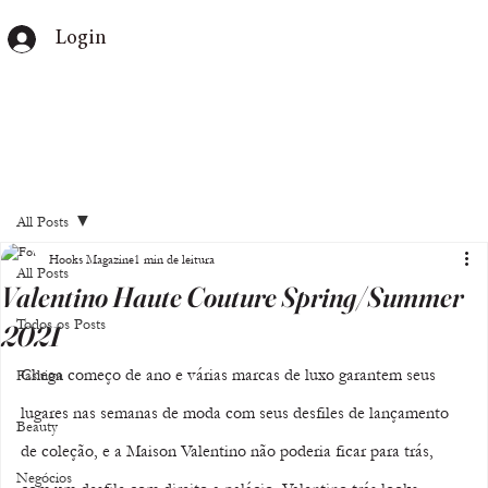
Login
All Posts
Hooks Magazine
1 min de leitura
All Posts
Valentino Haute Couture Spring/Summer
Todos os Posts
2021
Chega começo de ano e várias marcas de luxo garantem seus 
Fashion
lugares nas semanas de moda com seus desfiles de lançamento 
Beauty
de coleção, e a Maison Valentino não poderia ficar para trás, 
Negócios