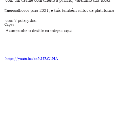
com um desfile com direito a palácio, Valentino trás looks 
maravilhosos para 2021, e trás também saltos de plataforma 
Famosos
com 7 polegadas. 
Capas
Acompanhe o desfile na integra aqui.
https://youtu.be/co2j35RG1HA