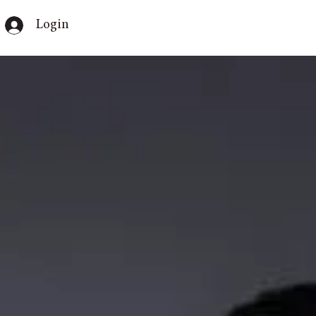
Login