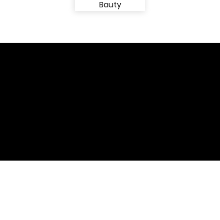
View More of
Fashion
View More of
Bauty