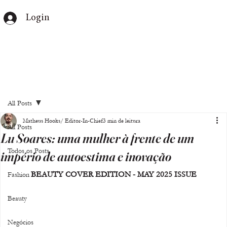
Login
All Posts
Matheus Hooks/ Editor-In-Chief
3 min de leitura
All Posts
Lu Soares: uma mulher à frente de um
Todos os Posts
império de autoestima e inovação
BEAUTY COVER EDITION - MAY 2025 ISSUE
Fashion
Beauty
Negócios