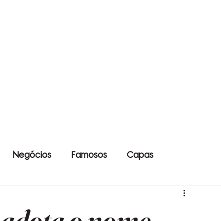
Negócios
Famosos
Capas
 adota o nome