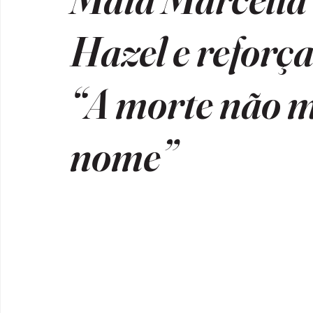
Hazel e reforça
“A morte não m
nome”