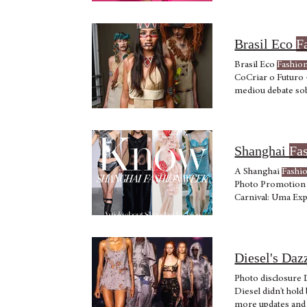
ao movimento, como
inspiração em roup
Brasil Eco
F
Brasil Eco
Fashio
CoCriar o Futuro -
mediou debate sob
6ª edição Abertur
Shanghai
Fa
A Shanghai
Fashi
Photo Promotio
Carnival: Uma Ex
Diesel's Da
Photo disclosure 
Diesel didn't hold
more updates and