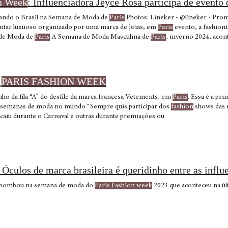
on Week
: Influenciadora Jeyce Rosa participa de evento
tando o Brasil na Semana de Moda de
Paris
Photos: Lineker - @lineker - Prom
antar luxuoso organizado por uma marca de joias, em
Paris
evento, a fashioni
 de Moda de
Paris
A Semana de Moda Masculina de
Paris
, inverno 2024, acont
a de Alta-Costura de
Paris
, verão 2024.
A
PARIS FASHION WEEK
a caminho da fila “A” do desfile da marca francesa Vetements, em
Paris
. Essa é a pr
 semanas de moda no mundo “Sempre quis participar dos
fashion
shows das 
aiu durante o Carnaval e outras durante premiações ou
! Óculos de marca brasileira é queridinho entre as infl
r bombou na semana de moda do
Paris Fashion week
2023 que aconteceu na ú