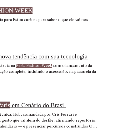
SHION WEEK
ta para Estou curiosa para saber o que ele vai nos
nova tendência com sua tecnologia
 estreia na
Paris Fashion Week
com o lançamento da
 colaboração completa, incluindo o acessório, na passarela da
Paris
em Cenário do Brasil
técnica, Hub, comandada por Cris Ferrari e
gesto que vai além do desfile, afirmando repertório,
calendário — é presenciar percursos construídos O
asil dentro