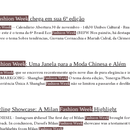
 afirmado por Viard nas notas do desfile. Ela capturou a essência da villa N
as que refletem a leveza e a alegria de viver.
ashion Week
chega em sua 6º edição
n Week
-- Calendário Abertura 30 de novembro - 14h30 Unibes Cultural - Rua
 este é o tema da 6ª Brasil Eco
Fashion Week
(BEFW Nos painéis, há destaque
re o tema Sobre tendências, Giovana Cornacchia e Mariah Cidral, da Cléme
a 30 de novembro de 2022 - 14h30 Unibes Cultural - Rua Oscar Freire, 2500 
shion Week
: Uma Janela para a Moda Chinesa e Além
on Week
, que se encerrou recentemente após nove dias de pura elegância e 
n MARKGONG - Shanghai
Fashion Week
O tema desta edição, "Sinergia Pho
periência Única A Shanghai
Fashion Week
não se limitou a passarelas e desfil
zzling Showcase: A Milan
Fashion Week
Highlight
DIESEL - Instagram @diesel The first day of Milan
Fashion Week
brought for
 back. In conclusion, Diesel's Milan
Fashion Week
showcase was a testament to
 highlights from Milan
Fashion Week
!