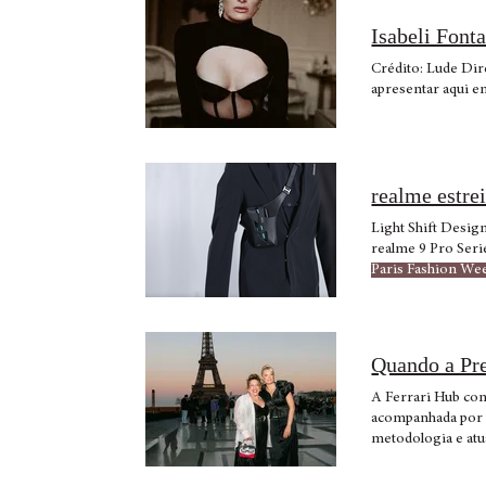
Isabeli Font
Créd
apresentar aqui 
realme estre
Paris Fashion We
Quando a Pr
A Ferrari Hub con
acompanhada por Q
metodologia e atu
gesto da Ferrari