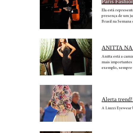
Paris Fashi
Ela está represen
presença de um j
Brasil na Semana
realizada a Seman
ANITTA N
Anitta está 
mais importantes
exemplo, sempre c
Alerta trend
A Liuzzi Eyewea