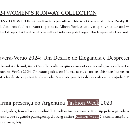
24 WOMEN’S RUNWAY COLLECTION
OEWE ‘I think we live in a paradise. This is a Garden of Eden. Really. It is
iful. And you feel you want to paint it.’ Albert York A study on provenance and w
e backdrop of Albert York’s small yet intense paintings. The tropes of class 
at once with bluntness and abstraction. The aplomb of an Etonian morning suit
ings that turn into coat collars; a floral tapestry from the drawing room be
r beading not only on clothing, but also on biker boots and Squeeze bags. In
oke and prerogative, one masculine and the other feminine— get mixed. Fault
vera-Verão 2024: Um Desfile de Elegância e Desprete
resses; straight cuts and draping. To heighten the juxtaposition of hard and so
essing, it is interspersed with little pieces made from boxer shorts. A quint
hanel A Chanel, uma Casa de tradição que reinventa seus códigos a cada estaç
tter: draped nappa blousons, leather aviator jackets, the Flamenco Purse in a 
imavera-Verão 2024. Os estampados emblemáticos, como as clássicas listras m
 real print. Buckles as decoration. Prints have a material quality: they create 
trelas deste espetáculo da moda. A mente por trás dessa coleção arrojada é Vi
also rendered in mille feuille sliced chiffon, gaining further 3D materiality. C
os e cores de maneiras quase impossíveis. O resultado? Looks que irradiam 
York’s sentiment that the real paradise is the one we inhabit - and the privile
. Uma das grandes surpresas foi a ascensão do rosa como uma das cores pro
a importância da clássica combinação preto e branco, que continua a ser um p
das roupas. Viard encontrou inspiração na villa modernista Noailles, projeta
firma presença no Argentina
Fashion Week
2023
s de flores afundados e a piscina expansiva desse local extraordinário influe
s e flexíveis, apresentando vestidos fluidos de comprimento variado, saias má
de calçados, lançadora mundial de tendências, assume o line-up pela segunda
za. Roupas de praia, como maiôs e bermudas, convidam a desfrutar de um dia
rcar a sua segunda passagem pelo Argentina
Fashion Week
é a combinação do ree-see (para ver, mai
ontrastantes adiciona um toque de ousadia à coleção, que é definida por Viar
 see now, buy
o e informalidade, onde o tweed coexiste com o sportswear e a renda de forma