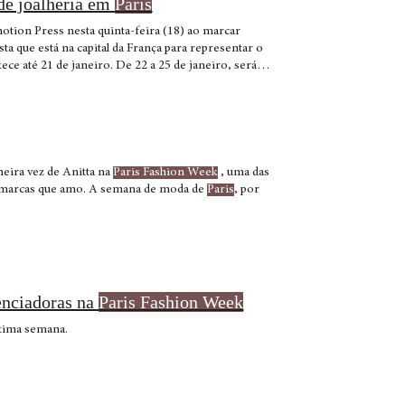
 de joalheria em
Paris
otion Press nesta quinta-feira (18) ao marcar
sta que está na capital da França para representar o
ece até 21 de janeiro. De 22 a 25 de janeiro, será
imeira vez de Anitta na
Paris Fashion Week
, uma das
marcas que amo. A semana de moda de
Paris
, por
uenciadoras na
Paris Fashion Week
ltima semana.