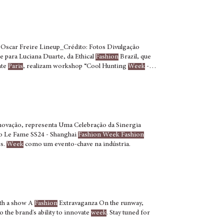
oailles, um cenário excepcional, e traduziu essa
 Oscar Freire Lineup_Crédito: Fotos Divulgação
 para Luciana Duarte, da Ethical
Fashion
Brazil, que
nte
Paris
, realizam workshop “Cool Hunting
Week
--
De
inovação, representa Uma Celebração da Sinergia
to Le Fame SS24 - Shanghai
Fashion Week Fashion
es.
Week
como um evento-chave na indústria.
th a show A
Fashion
Extravaganza On the runway,
 the brand's ability to innovate
week
. Stay tuned for