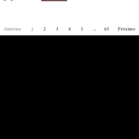
Anterior
1
2
3
4
5
...
65
Próximo