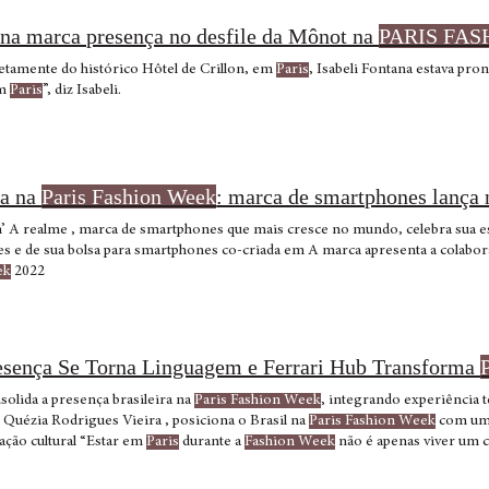
ana marca presença no desfile da Mônot na
PARIS FA
ito: Lude Diretamente do histórico Hôtel de Crillon, em
Paris
, Isabeli Fontana estava pron
em
Paris
”, diz Isabeli.
ia na
Paris Fashion Week
: marca de smartphones lança 
Light Shift Design’ A realme , marca de smartphones que mais cresce no mundo, celebra sua
realme 9 Pro Series e de sua bolsa para smartphones co-criada em A marca apresenta a
ek
2022
esença Se Torna Linguagem e Ferrari Hub Transforma
solida a presença brasileira na
Paris Fashion Week
, integrando experiência 
uézia Rodrigues Vieira , posiciona o Brasil na
Paris Fashion Week
com um 
ação cultural “Estar em
Paris
durante a
Fashion Week
não é apenas viver um 
 Hub em
Paris
inaugura um eixo de reconhecimento: desloca a percepção do Br