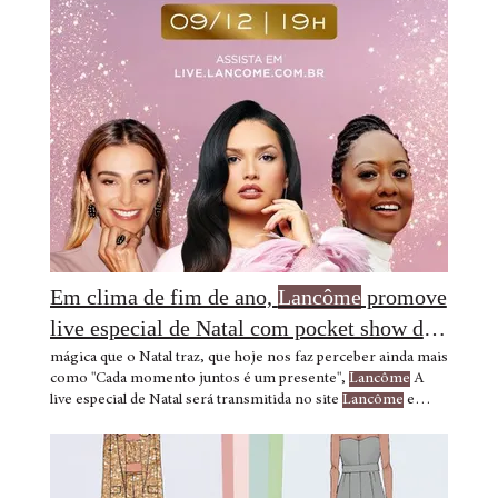
francês no mundo inteiro,
Lancôme
incorporou
imediatamente as duas constantes de
Lancôme
afirma que a
felicidade é a beleza mais atraente. Dia após dia, sua ambição
é que toda mulher que procure
Lancôme
para ficar mais
bonita, fique também
Em clima de fim de ano,
Lancôme
promove
live especial de Natal com pocket show da
Juliette
mágica que o Natal traz, que hoje nos faz perceber ainda mais
como "Cada momento juntos é um presente",
Lancôme
A
live especial de Natal será transmitida no site
Lancôme
e
contará também com a presença das influenciadoras o
espírito e o gosto da França no mundo inteiro,
Lancôme
incorporou imediatamente as duas constantes
Lancôme
afirma que a felicidade é a beleza mais atraente. Dia após dia,