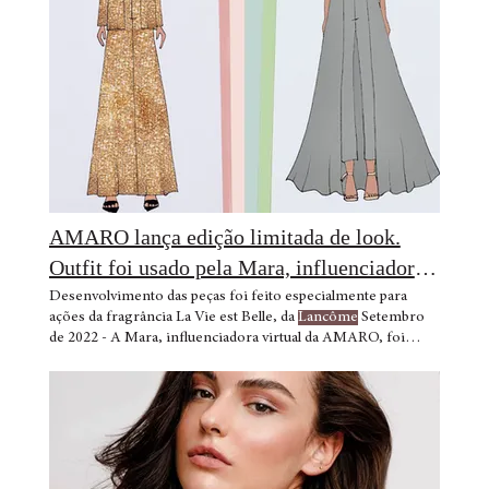
sua ambição é que toda mulher que procure
Lancôme
para
ficar mais bonita, fique também
AMARO lança edição limitada de look.
Outfit foi usado pela Mara, influenciadora
virtual da marca.
Desenvolvimento das peças foi feito especialmente para
ações da fragrância La Vie est Belle, da
Lancôme
Setembro
de 2022 - A Mara, influenciadora virtual da AMARO, foi
escolhida para integrar o squad da
Lancôme
cachos adotados
pela Mara e que ela cultiva até hoje. imagens de divulgação:
(1) Mara posa no evento de
Lancôme