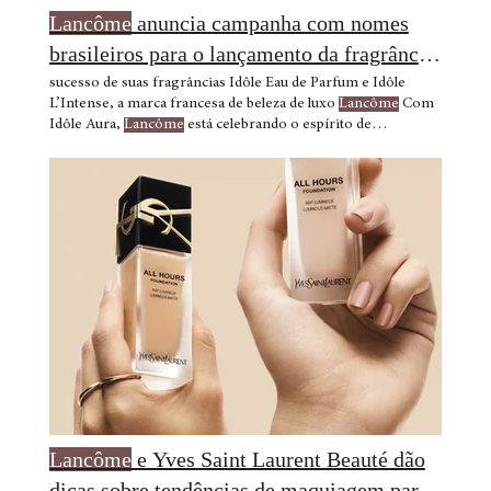
Lancôme
anuncia campanha com nomes
brasileiros para o lançamento da fragrância
Idôle Aura
sucesso de suas fragrâncias Idôle Eau de Parfum e Idôle
L’Intense, a marca francesa de beleza de luxo
Lancôme
Com
Idôle Aura,
Lancôme
está celebrando o espírito de
comunidade que é um tema comum ao longo dos capítulos
Lancôme
: SAC: 0800 701 7323 Instagram: @lancomeofficial
Facebook: @lancomebrasil Site: https:
Lancôme
afirma que a
felicidade é a beleza mais atraente. Dia após dia, sua ambição
é que toda mulher que procure
Lancôme
para ficar mais
bonita, fique também
Lancôme
e Yves Saint Laurent Beauté dão
dicas sobre tendências de maquiagem para