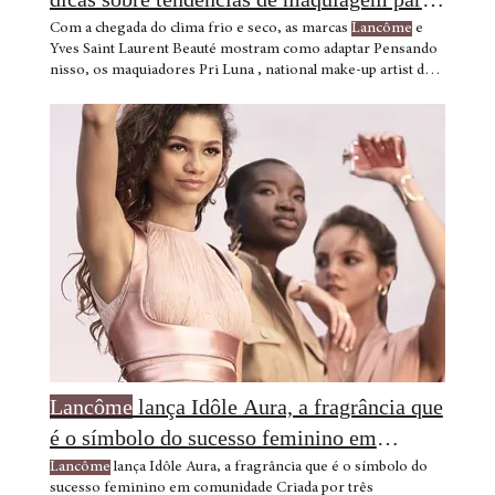
o outono e inverno
Com a chegada do clima frio e seco, as marcas
Lancôme
e
Yves Saint Laurent Beauté mostram como adaptar Pensando
nisso, os maquiadores Pri Luna , national make-up artist de
Lancôme
, e Gabriel Diniz , make-up luxuoso e fashionista,
seguindo os passos abaixo: De acordo com a Pri Luna ,
national make-up artist de
Lancôme
Lancôme
lança Idôle Aura, a fragrância que
é o símbolo do sucesso feminino em
comunidade
Lancôme
lança Idôle Aura, a fragrância que é o símbolo do
sucesso feminino em comunidade Criada por três