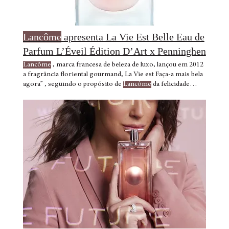
Lancôme
apresenta La Vie Est Belle Eau de
Parfum L’Éveil Édition D’Art x Penninghen
Lancôme
, marca francesa de beleza de luxo, lançou em 2012
a fragrância floriental gourmand, La Vie est Faça-a mais bela
agora” , seguindo o propósito de
Lancôme
da felicidade
como fonte de beleza. Para celebrar mais um ano da
fragrância La Vie est Belle eau de parfum,
Lancôme
lança a
versão de edição Ao total foram 26 projetos, cinco deles
selecionados pelo time global de
Lancôme
e 3.365 fãs de La
Vie
Lancôme
, alinhada com o Programa de Sustentabilidade
Global “Caring Together for a Happier Tomorrow”,