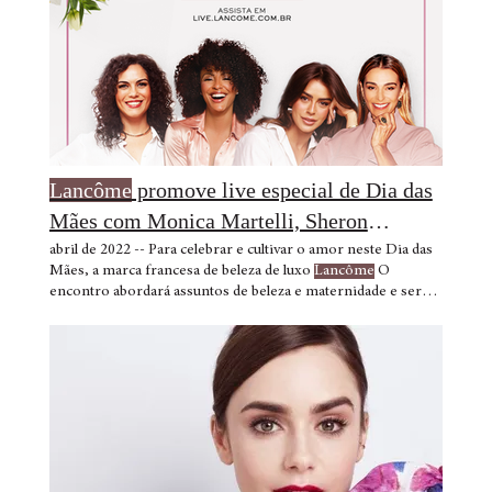
Lancôme
promove live especial de Dia das
Mães com Monica Martelli, Sheron
Menezzes
abril de 2022 -- Para celebrar e cultivar o amor neste Dia das
Mães, a marca francesa de beleza de luxo
Lancôme
O
encontro abordará assuntos de beleza e maternidade e será
transmitida no site
Lancôme
através da plataforma