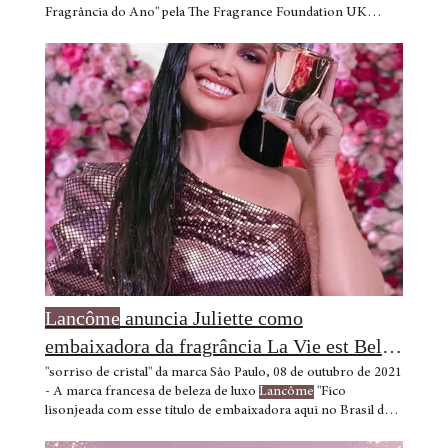
Fragrância do Ano" pela The Fragrance Foundation UK
Awards 2020, a marca francesa de beleza de luxo
Lancôme
Para as notas de coração, uma super infusão de jasmim
grandiflorum da Índia criada para a
Lancôme
, e A
CAMPANHA Com Idôle Aura,
Lancôme
está celebrando o
espírito de comunidade que é um tema comum ao
Lancôme
afirma que a felicidade é a beleza mais atraente.
Lancôme
anuncia Juliette como
embaixadora da fragrância La Vie est Belle
no Brasil
"sorriso de cristal" da marca Sâo Paulo, 08 de outubro de 2021
- A marca francesa de beleza de luxo
Lancôme
"Fico
lisonjeada com esse título de embaixadora aqui no Brasil de
uma fragrância da
Lancôme
, uma marca o espírito e o gosto