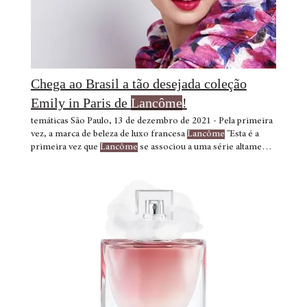
Chega ao Brasil a tão desejada coleção
Emily in Paris de
Lancôme
!
temáticas São Paulo, 13 de dezembro de 2021 - Pela primeira
vez, a marca de beleza de luxo francesa
Lancôme
"Esta é a
primeira vez que
Lancôme
se associou a uma série altamente
conhecida e super aspiracional da Com esta nova coleção,
Lancôme
celebra a joie de vivre parisiense e o charme de
Emily in Paris. "Esta colaboração global reúne duas marcas
lindas e empolgantes - a elegância de
Lancôme
e o espírito
Lancôme
afirma que a felicidade é a beleza mais atraente.