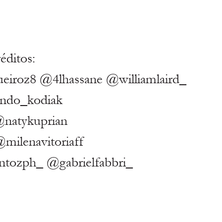
éditos:
iroz8 @4lhassane @williamlaird_  
ndo_kodiak
 @natykuprian
@milenavitoriaff
ntozph_ @gabrielfabbri_