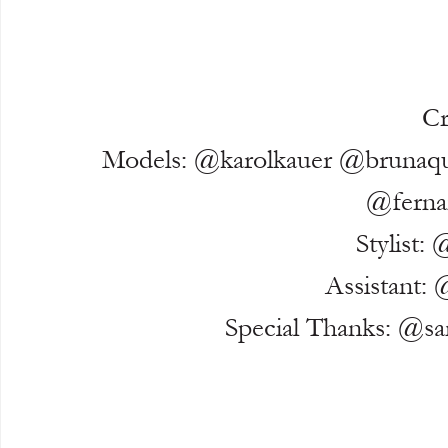
Cr
Models: @karolkauer @brunaque
@ferna
Stylist:
Assistant: 
Special Thanks: @sa