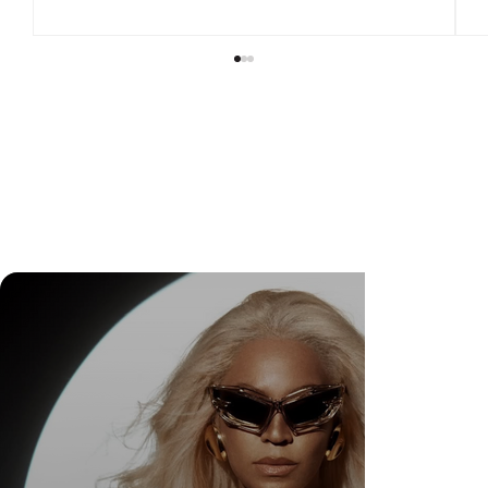
Nathana Sgobbi desfila na alta-costura de
Franck Sorbier e incorpora a força feminina em
Paris