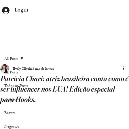
Login
All Posts
Evely Oliveira
4 min de leitura
All Posts
Patrícia Chari: atriz brasileira conta como é
Todos os Posts
ser influencer nos EUA! Edição especial
para Hooks.
Fashion
Beauty
Negócios