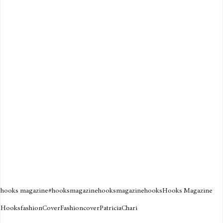
hooks magazine
#hooksmagazine
hooksmagazine
hooks
Hooks Magazine
Hooks
fashion
Cover
Fashion
cover
PatriciaChari