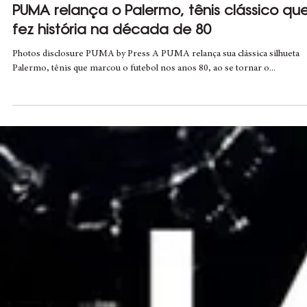
Matheus Hooks/ Editor-In-Chief
10 de ago. de 2023
1 min de leitura
PUMA relança o Palermo, tênis clássico qu
fez história na década de 80
Photos disclosure PUMA by Press A PUMA relança sua clássica silhueta
Palermo, tênis que marcou o futebol nos anos 80, ao se tornar o...