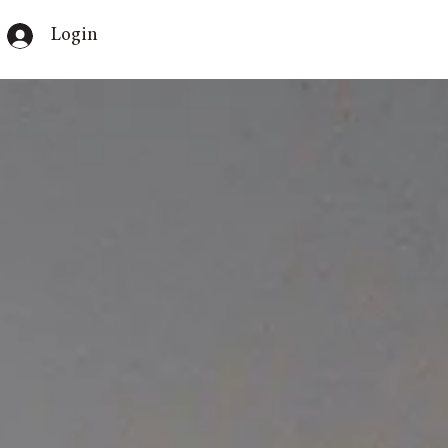
Login