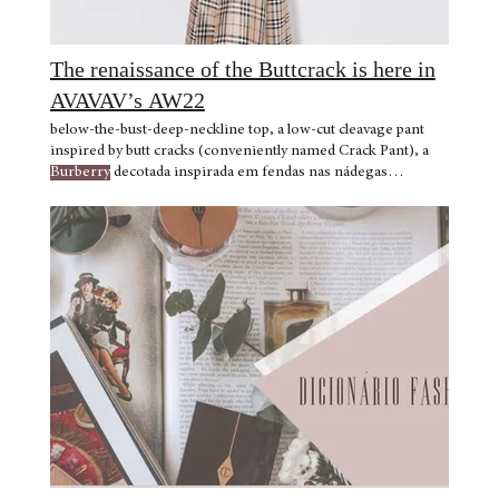
The renaissance of the Buttcrack is here in
AVAVAV’s AW22
below-the-bust-deep-neckline top, a low-cut cleavage pant
inspired by butt cracks (conveniently named Crack Pant), a
Burberry
decotada inspirada em fendas nas nádegas
(convenientemente chamada de Crack Pant), um vestido
extravagante
Burberry