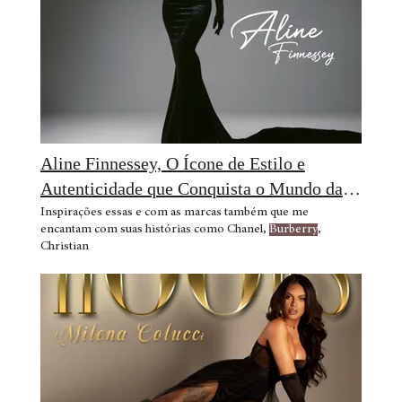
Aline Finnessey, O Ícone de Estilo e
Autenticidade que Conquista o Mundo da
Moda e a Cidade de Nova York
Inspirações essas e com as marcas também que me
encantam com suas histórias como Chanel,
Burberry
,
Christian