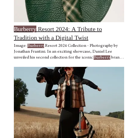
Burberry
Resort 2024: A Tribute to
Tradition with a Digital Twist
Image:
Burberry
Resort 2024 Collection - Photography by
Jonathan Frantini. In an exciting showcase, Daniel Lee
unveiled his second collection for the iconic
Burberry
brand,
the The highlight of this collection lies in the timeless
Burberry
check pattern, a hallmark of the brand Image:
Burberry
Resort 2024 Collection - Photography by Jonathan
Frantini.
Burberry
is poised to impress customers with an
engaging and immersive shopping experience.