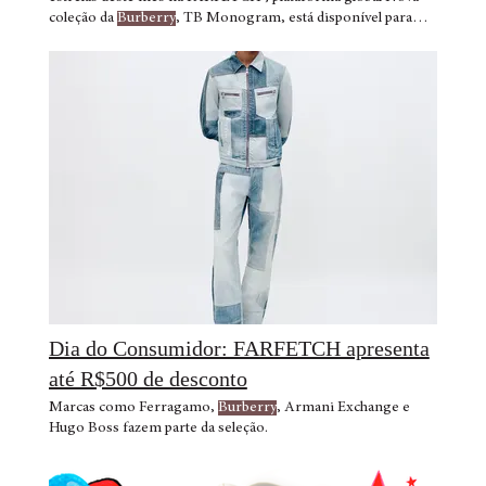
coleção da
Burberry
, TB Monogram, está disponível para
venda online exclusivamente na FARFETCH no Brasil A
Burberry
apresenta a nova coleção de TB Summer
Monogram por Riccardo Tisci, com Gisele Bundchen A
coleção une dois ícones da
Burberry
para formar uma
estampa ousada que simboliza a sinergia entre o
Dia do Consumidor: FARFETCH apresenta
até R$500 de desconto
Marcas como Ferragamo,
Burberry
, Armani Exchange e
Hugo Boss fazem parte da seleção.