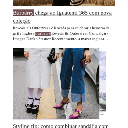
Burberry
chega ao Iguatemi 365 com nova
coleção
Reveals it’s Outerwear é lançada para celebrar a história da
grife inglesa
Burberry
Reveals its Outerwear Campaign -
Images Danko Steiner Recentemente, a marca inglesa
Burberry
revelou a sua campanha “Reveals Fundada em 1856,
por Thomas
Burberry
no auge de seus 21 anos, a marca
surge com o princípio de que as sobretudo
Burberry
foi
inventado durante a Primeira Guerra Mundial.
Burberry
Reveals its Outerwear Campaign - Images Danko Steiner Em
2008, a
Burberry
Foundation é estabelecida
Styling tip: como combinar sandália com