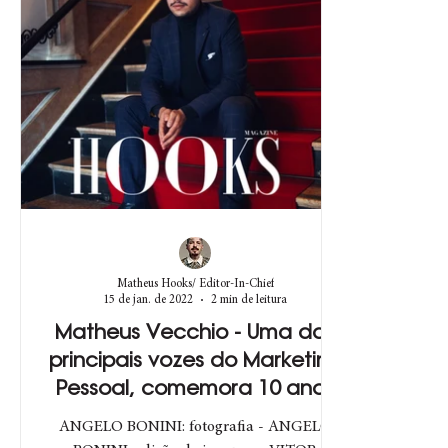
Matheus Hooks/ Editor-In-Chief
15 de jan. de 2022
2 min de leitura
Matheus Vecchio - Uma das
principais vozes do Marketing
Pessoal, comemora 10 anos
de carreira
ANGELO BONINI: fotografia - ANGELO