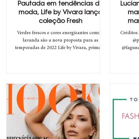
Pautada em tendências de
Lucia
moda, Life by Vivara lança
mar
coleção Fresh
mar
que
Verdes frescos e cores energizantes como a
Créditos
lavanda são a nova proposta para as
@p
temporadas de 2022 Life by Vivara, primeira
@fagund
marca de joias...