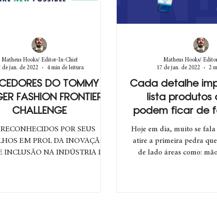
Matheus Hooks/ Editor-In-Chief
Matheus Hooks/ Editor
 de jan. de 2022
4 min de leitura
17 de jan. de 2022
2 m
CEDORES DO TOMMY
Cada detalhe imp
IGER FASHION FRONTIER
lista produtos
CHALLENGE
podem ficar de f
rotina de aut
 RECONHECIDOS POR SEUS
Hoje em dia, muito se fala
LHOS EM PROL DA INOVAÇÃO
atire a primeira pedra q
E INCLUSÃO NA INDÚSTRIA DA
de lado áreas como: mãos
ainel de jurados, que incluiu a
cotovelos,..
atriz e...