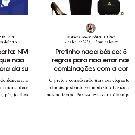
-In-Chief
Matheus Hooks/ Editor-In-Chief
in de leitura
17 de jan. de 2022
2 min de leitura
orta: NIVEA
Pretinho nada básico: 5
 que não
regras para não errar nas
ora da sua
combinações com a cor
ocuidado
predominante da moda
 de skincare, mas
O preto é considerado uma cor elegante e
uem nunca deixou
chique, podendo ser modesto e básico ao
, pés, joelhos,
mesmo tempo. Por isso essa cor é ótima para
.
se ter no...