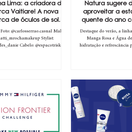
na Lima: a criadora da
Natura sugere d
ca Vaitiare! A nova
aproveitar a es
ca de óculos de sol
quente do ano 
ridinha dos famosos!
de amor-própri
: Foto: @carlosserrao.casual Make:
Destaque do verão, a linh
atti_mrochamakeup Stylist:
Manga Rosa e Água de
es_danie Cabelo: @espacotriskel
hidratação e refrescância
@amakhaoficial Luciana...
cada momento 