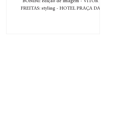
BONINI: edição de imagem - VITOR
FREITAS: styling - HOTEL PRAÇA DA
MATRIZ (POA): locação Considerado...