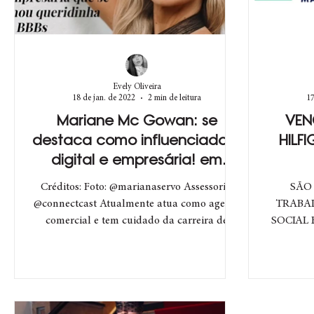
Evely Oliveira
18 de jan. de 2022
2 min de leitura
17
Mariane Mc Gowan: se
VEN
destaca como influenciadora
HILF
digital e empresária! em
exclusiva para Hooks.
Créditos: Foto: @marianaservo Assessoria:
SÃO
@connectcast Atualmente atua como agente
TRABA
comercial e tem cuidado da carreira de
SOCIAL 
diversos...
MODA O p