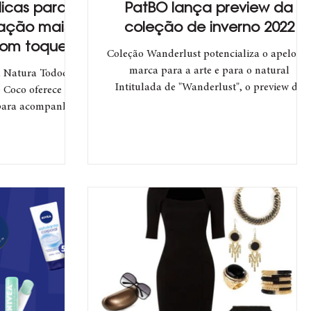
icas para
PatBO lança preview da
tação mais
coleção de inverno 2022
com toques
Coleção Wanderlust potencializa o apelo da
o diário
marca para a arte e para o natural
a Natura Tododia
Intitulada de "Wanderlust", o preview de
 Coco oferece
inverno 2022 da...
 para acompanhar
da...