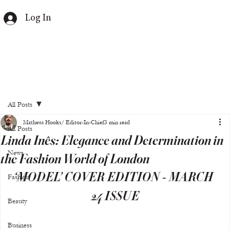
Log In
All Posts
Matheus Hooks/ Editor-In-Chief
3 min read
All Posts
Linda Inês: Elegance and Determination in
News
the Fashion World of London
‘MODEL’ COVER EDITION - MARCH 
Fashion
24 ISSUE
Beauty
Business